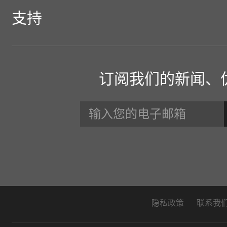
PCIE M.2固态硬盘
支持
SATA 2.5"固态硬盘
客户支持
ACER存储
订阅我们的新闻、
SATA M.2固态硬盘
手册和工具
新闻中心
内存条
保修政策
存储卡
BIWIN INTELLIGENCE
U盘
常见问题解答
隐私政策
联系我
移动固态硬盘