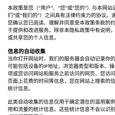
手册和工具
内存条
本政策是您（“用户”、“您”或“您的”）与本网站
们”或“我们的”）之间具有法律约束力的协议。
Acer存储
保修政策
存储卡
您确认您已阅读、理解并同意受本政策条款的
语言:
/
中
于提供和改进服务。
除非本隐私政策中有说明
新闻中心
Biwin Intelligence
或共享您的个人信息。
U盘
联系我们
常见问题解答
信息的自动收集
移动固态硬盘
当你打开网站时，我们的服务器会自动记录你
可能包括设备的IP地址、浏览器类型和版本、
Biwin Data Recovery Tool
隐私政策
项或您访问网站和服务之前访问的网页、您访
页面上花费的时间等信息，您在网站上搜索的
统计信息。
此类自动收集的信息仅用于确定潜在的滥用案
用和流量的统计信息。这些统计信息不会以识