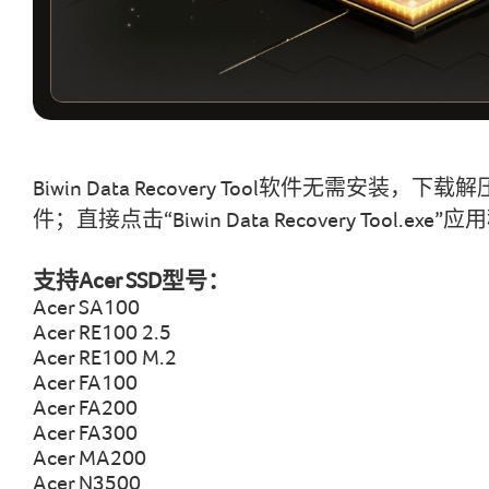
Biwin Data Recovery Tool软件无需安
件；直接点击“Biwin Data Recovery Tool.ex
支持Acer SSD型号：
Acer SA100
Acer RE100 2.5
Acer RE100 M.2
Acer FA100
Acer FA200
Acer FA300
Acer MA200
Acer N3500