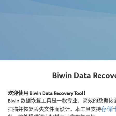
手册和工具
内存条
Acer存储
保修政策
存储卡
语言:
/
中
新闻中心
Biwin Intelligence
U盘
联系我们
常见问题解答
移动固态硬盘
Biwin Data Recovery Tool
隐私政策
Biwin Data Recove
欢迎使用 Biwin Data Recovery Tool！
Biwin 数据恢复工具是一款专业、高效的数据
存储
扫描并恢复丢失文件而设计。本工具支持