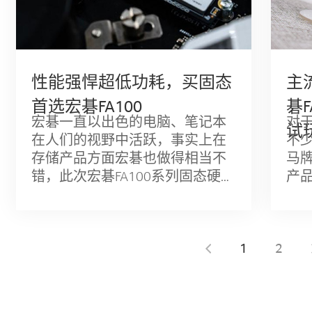
性能强悍超低功耗，买固态
主
首选宏碁FA100
碁F
宏碁一直以出色的电脑、笔记本
对
试
在人们的视野中活跃，事实上在
不少
存储产品方面宏碁也做得相当不
马
错，此次宏碁FA100系列固态硬盘
产
采用了PCIe Gen3x4接口，支持新
间
一代NVMe 1.4协议，在
了
1
2