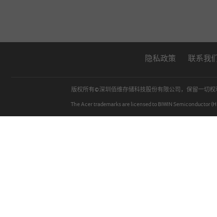
存储卡
BIWIN INTELLIGENCE
U盘
常见问题解答
隐私政策
联系我
移动固态硬盘
BIWIN DATA RECOVERY TOOL
版权所有©深圳佰维存储科技股份有限公司，保留一切
The Acer trademarks are licensed to BIWIN Semiconductor (HK