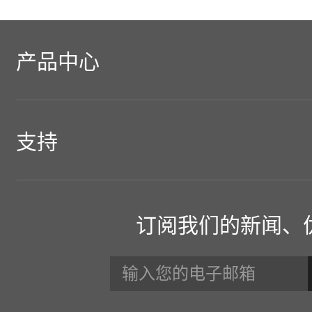
产品中心
PCIE M.2固态硬盘
支持
SATA 2.5"固态硬盘
客户支持
ACER存储
订阅我们的新闻、
SATA M.2固态硬盘
手册和工具
新闻中心
内存条
保修政策