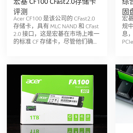
宏基 CF100 CFast2.0存储卡
综
手册和工具
内存条
评测
固
Acer CF100 是该公司的 CFast2.0
宏碁
Acer存储
保修政策
存储卡
存储卡，具有 MLC NAND 和 CFast
规
语言:
/
中
2.0 接口，这是宏碁在市场上唯一
息，
新闻中心
Biwin Intelligence
的标准 CF 存储卡，尽管他们确实
PC
U盘
有一个 CFExpress 型号 (CFE100)，
除
它具有更高端的性能配...
附
联系我们
常见问题解答
移动固态硬盘
时
Biwin Data Recovery Tool
隐私政策