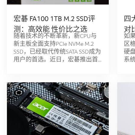
宏碁 FA100 1TB M.2 SSD评
四
测：高效能 性价比之选
对
随着技术的不断革新，新CPU与
如
新主板全面支持PCIe NVMe M.2
区
SSD，已经取代传统SATA SSD成为
硬
用户的首选。近日，宏碁推出首
系
款PCIe NVMe M.2 SSD: FA100系
统
列，采用PCIe Gen3x4接口，支持
驱动
最新NV...